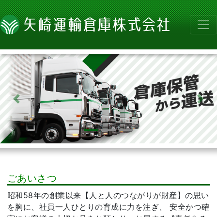
前へ
次へ
ごあいさつ
昭和58年の創業以来【人と人のつながりが財産】の思い
を胸に、社員一人ひとりの育成に力を注ぎ、 安全かつ確